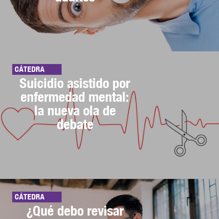
CÁTEDRA
Suicidio asistido por
enfermedad mental:
la nueva ola de
debate
CÁTEDRA
¿Qué debo revisar