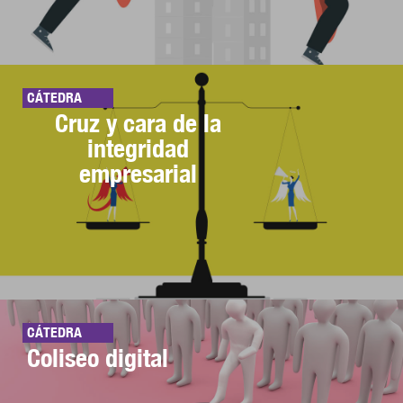
CÁTEDRA
Cruz y cara de la
integridad
empresarial
CÁTEDRA
Coliseo digital