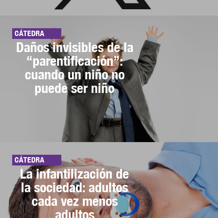
CÁTEDRA
Daños invisibles de la
“parentificación”:
cuando un niño no
puede ser niño
CÁTEDRA
La infantilización de
la sociedad: adultos
cada vez menos
adultos