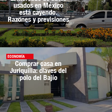
usados en México
está cayendo.
Razones y previsiones
ECONOMÍA
Comprar casa en
Juriquilla: claves del
polo del Bajío