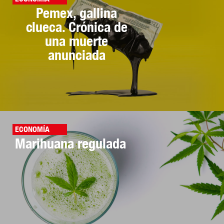
Pemex, gallina
clueca. Crónica de
una muerte
anunciada
ECONOMÍA
Marihuana regulada