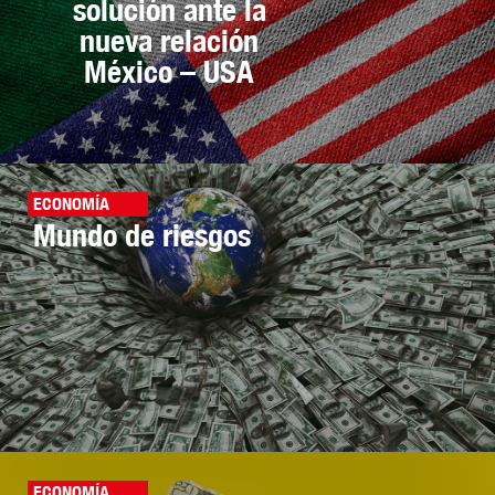
solución ante la
nueva relación
México – USA
ECONOMÍA
Mundo de riesgos
ECONOMÍA