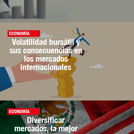
ECONOMÍA
Volatilidad bursátil y
sus consecuencias en
los mercados
internacionales
ECONOMÍA
Diversificar
mercados, la mejor