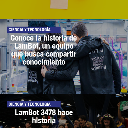
CIENCIA Y TECNOLOGÍA
Conoce la historia de
LamBot, un equipo
que busca compartir
conocimiento
CIENCIA Y TECNOLOGÍA
LamBot 3478 hace
historia