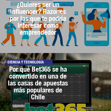
¿Quieres ser un
influencer? Razones
por las que te podría
interesar como
emprendedor
CIENCIA Y TECNOLOGÍA
Por qué Bet365 se ha
convertido en una de
las casas de apuestas
más populares de
Chile