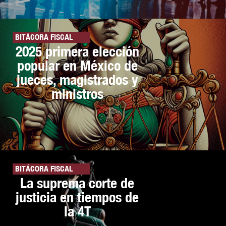
BITÁCORA FISCAL
2025 primera elección
popular en México de
jueces, magistrados y
ministros
BITÁCORA FISCAL
La suprema corte de
justicia en tiempos de
la 4T