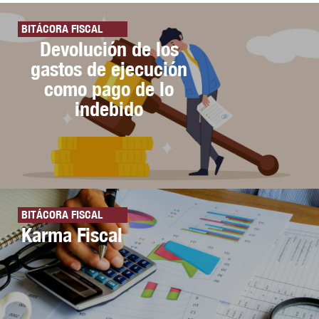
BITÁCORA FISCAL
Devolución de los
gastos de ejecución
como pago de lo
indebido
BITÁCORA FISCAL
Karma Fiscal