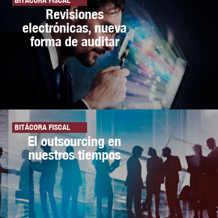
BITÁCORA FISCAL
Revisiones
electrónicas, nueva
forma de auditar
BITÁCORA FISCAL
El outsourcing en
nuestros tiempos