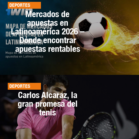
DEPORTES
Mercados de
apuestas en
Latinoamérica 2026 –
Dónde encontrar
apuestas rentables
DEPORTES
Carlos Alcaraz, la
gran promesa del
tenis