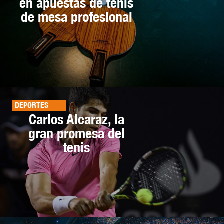
en apuestas de tenis
de mesa profesional
DEPORTES
Carlos Alcaraz, la
gran promesa del
tenis