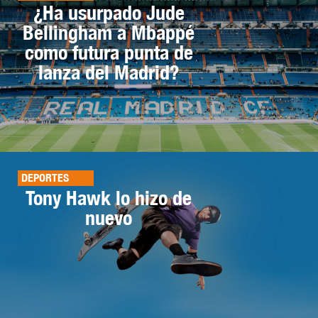
¿Ha usurpado Jude
Bellingham a Mbappé
como futura punta de
lanza del Madrid?
DEPORTES
Tony Hawk lo hizo de
nuevo