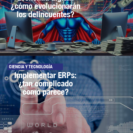
¿cómo evolucionarán
los delincuentes?
CIENCIA Y TECNOLOGÍA
Implementar ERPs:
¿tan complicado
como parece?