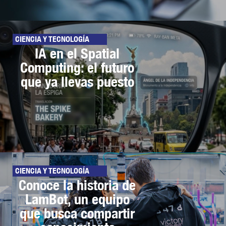
CIENCIA Y TECNOLOGÍA
IA en el Spatial
Computing: el futuro
que ya llevas puesto
CIENCIA Y TECNOLOGÍA
Conoce la historia de
LamBot, un equipo
que busca compartir