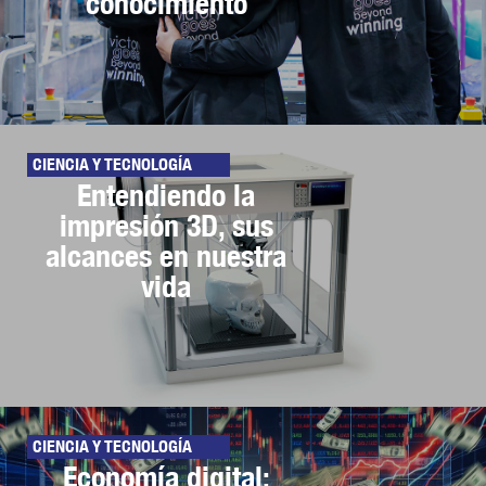
conocimiento
CIENCIA Y TECNOLOGÍA
Entendiendo la
impresión 3D, sus
alcances en nuestra
vida
CIENCIA Y TECNOLOGÍA
Economía digital: