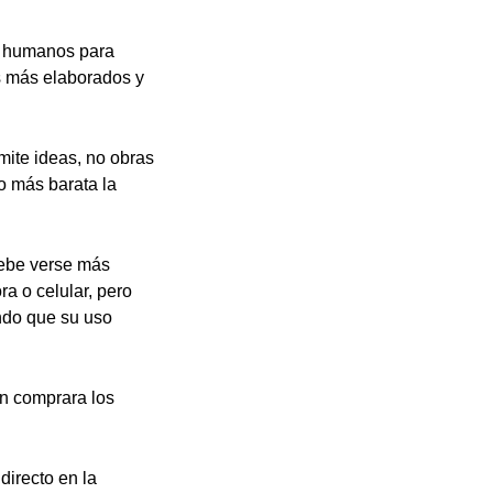
os humanos para
os más elaborados y
emite ideas, no obras
o más barata la
 debe verse más
a o celular, pero
ndo que su uso
en comprara los
directo en la