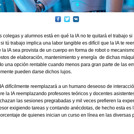
 colegas y alumnos está en qué la IA no te quitará el trabajo si
si tú trabajo implica una labor tangible es difícil que la IA te r
la IA sea provista de un cuerpo en forma de robot o mecanismo
ostos de elaboración, mantenimiento y energía de dichas máqu
o una opción rentable cuando menos para gran parte de las 
lmente pueden darse dichos lujos.
a IA difícilmente reemplazará a un humano deseoso de interac
e la IA reemplazando profesores teóricos y docentes asistente
hazan las sesiones pregrabadas y mil veces prefieren la exper
fesor exigiendo tareas y contando anécdotas, de hecho esta es l
porcentaje de quienes inician un curso en línea en las diversa