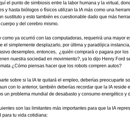
quí el punto de simbiosis entre la labor humana y la virtual, do
s y hasta biólogos o físicos utilizan la IA más como una herram
n sustituto y esto también es cuestionable dado que más herr
l cuerpo y del cerebro mismo.
al y como ya ocurrió con las computadoras, requerirá una mayor e
ue el simplemente desplazarlo, por última y paradójica instanci
masivo desempleo, entonces, ¿quién comprará o pagara por los 
enen nuestra sociedad en movimiento?, ya lo dijo Henry Ford s
tómata ¿Cómo piensas hacer que los robots compren autos?
arte sobre si la IA te quitará el empleo, deberías preocuparte 
 aun con lo anterior, también deberías recordar que la IA resid
s un problema mundial de desabasto y consumo energético y d
guientes son las limitantes más importantes para que la IA repre
l para tu vida cotidiana: