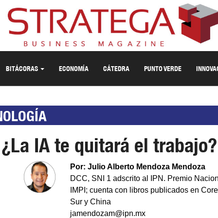
BITÁCORAS
ECONOMÍA
CÁTEDRA
PUNTO VERDE
INNOVA
NOLOGÍA
¿La IA te quitará el trabajo?
Por: Julio Alberto Mendoza Mendoza
DCC, SNI 1 adscrito al IPN. Premio Nacio
IMPI; cuenta con libros publicados en Core
Sur y China
jamendozam@ipn.mx