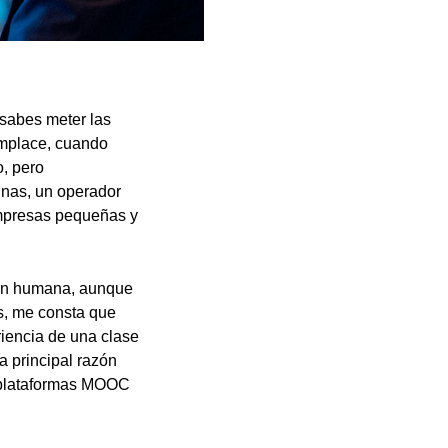
 sabes meter las
eemplace, cuando
, pero
inas, un operador
empresas pequeñas y
ción humana, aunque
s, me consta que
iencia de una clase
a principal razón
s plataformas MOOC