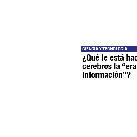
CIENCIA Y TECNOLOGÍA
¿Qué le está ha
cerebros la “era
información”?