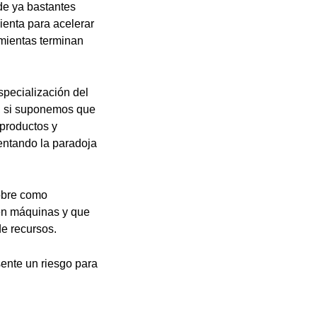
nde ya bastantes
ienta para acelerar
amientas terminan
specialización del
a, si suponemos que
productos y
entando la paradoja
sobre como
e en máquinas y que
e recursos.
sente un riesgo para