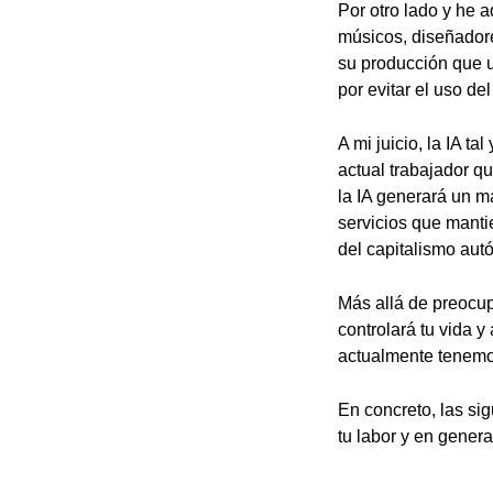
Por otro lado y he a
músicos, diseñadore
su producción que u
por evitar el uso de
A mi juicio, la IA t
actual trabajador q
la IA generará un 
servicios que manti
del capitalismo au
Más allá de preocup
controlará tu vida y
actualmente tenemo
En concreto, las si
tu labor y en genera