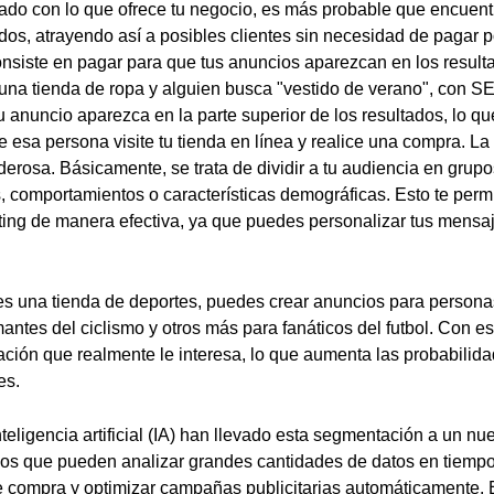
ado con lo que ofrece tu negocio, es más probable que encuentr
ados, atrayendo así a posibles clientes sin necesidad de pagar p
onsiste en pagar para que tus anuncios aparezcan en los resul
una tienda de ropa y alguien busca "vestido de verano", con 
u anuncio aparezca en la parte superior de los resultados, lo q
e esa persona visite tu tienda en línea y realice una compra. L
derosa. Básicamente, se trata de dividir a tu audiencia en gru
 comportamientos o características demográficas. Esto te permit
ing de manera efectiva, ya que puedes personalizar tus mensaj
nes una tienda de deportes, puedes crear anuncios para persona
mantes del ciclismo y otros más para fanáticos del futbol. Con 
ación que realmente le interesa, lo que aumenta las probabilid
es.
teligencia artificial (IA) han llevado esta segmentación a un nu
s que pueden analizar grandes cantidades de datos en tiempo 
compra y optimizar campañas publicitarias automáticamente. E