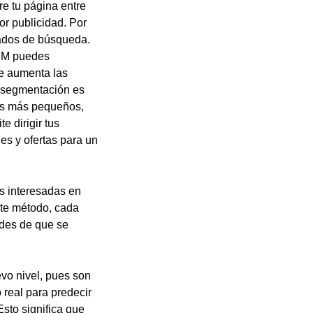
e tu página entre
or publicidad. Por
tados de búsqueda.
SEM puedes
ue aumenta las
a segmentación es
pos más pequeños,
e dirigir tus
es y ofertas para un
s interesadas en
este método, cada
ades de que se
evo nivel, pues son
real para predecir
sto significa que