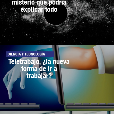
misterio que podría
explicar todo
CIENCIA Y TECNOLOGÍA
Teletrabajo, ¿la nueva
forma de ir a
trabajar?