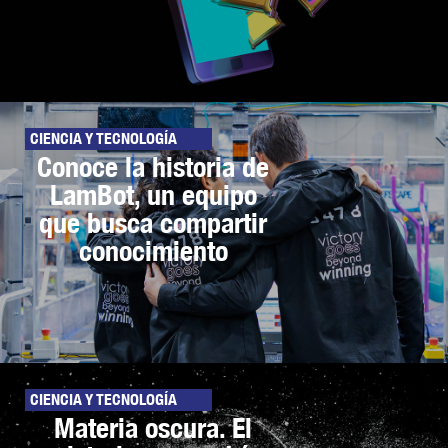
CIENCIA Y TECNOLOGÍA
Conoce la historia de
LamBot, un equipo
que busca compartir
conocimiento
CIENCIA Y TECNOLOGÍA
Materia oscura. El