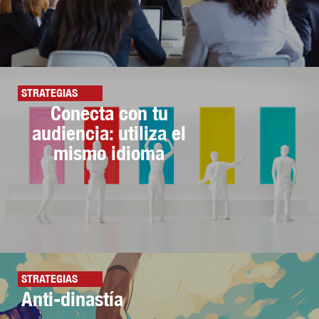
STRATEGIAS
Conecta con tu
audiencia: utiliza el
mismo idioma
STRATEGIAS
Anti-dinastía