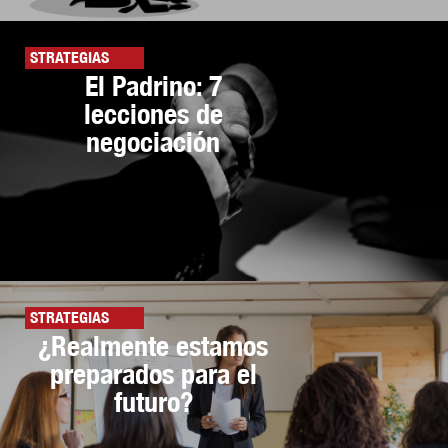
STRATEGIAS
El Padrino: 7
lecciones de
negociación
STRATEGIAS
¿Realmente estamos
preparados para el
futuro?