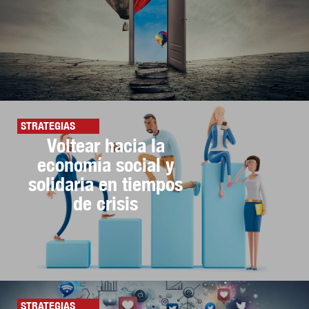
STRATEGIAS
Voltear hacia la
economía social y
solidaria en tiempos
de crisis
STRATEGIAS