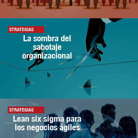
STRATEGIAS
La sombra del
sabotaje
organizacional
STRATEGIAS
Lean six sigma para
los negocios ágiles