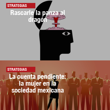
STRATEGIAS
Rascarle la panza al
dragón
STRATEGIAS
La cuenta pendiente:
la mujer en la
sociedad mexicana