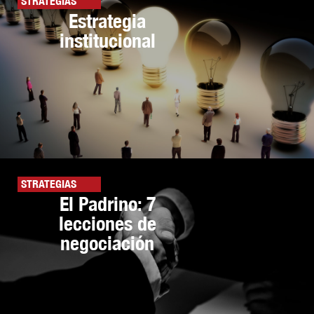
STRATEGIAS
Estrategia
institucional
STRATEGIAS
El Padrino: 7
lecciones de
negociación