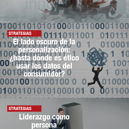
STRATEGIAS
El lado oscuro de la
personalización:
¿hasta dónde es ético
usar los datos del
consumidor?
STRATEGIAS
Liderazgo como
persona