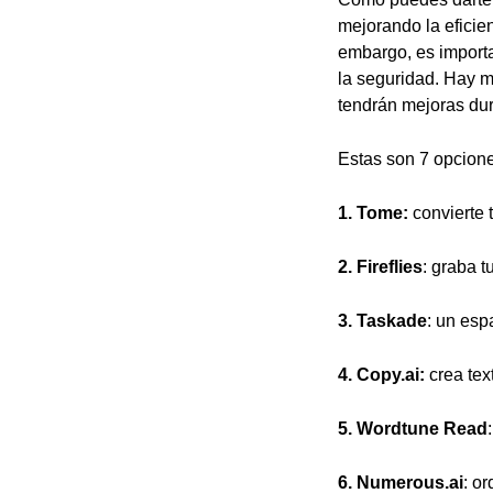
mejorando la eficie
embargo, es importa
la seguridad. Hay 
tendrán mejoras du
Estas son 7 opcion
1. Tome:
convierte 
2. Fireflies
: graba t
3. Taskade
: un esp
4. Copy.ai:
crea tex
5. Wordtune Read
6. Numerous.ai
: o