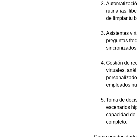
Automatización
rutinarias, li
de limpiar tu 
Asistentes vir
preguntas fre
sincronizados 
Gestión de re
virtuales, aná
personalizado
empleados nu
Toma de decisi
escenarios hip
capacidad de 
completo.
Como puedes darte c