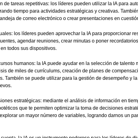
 de tareas repetitivas: los líderes pueden utilizar la IA para au
berando tiempo para actividades estratégicas y creativas. Tamb
bandeja de correo electrónico o crear presentaciones en cuesti
tuales: los líderes pueden aprovechar la IA para proporcionar r
cuentes, agendar reuniones, crear minutas o poner recordatorio
en todos sus dispositivos.
cursos humanos: la IA puede ayudar en la selección de talento 
lisis de miles de currículums, creación de planes de compensac
s. También se puede utilizar para la gestión de desempeño y la
evos.
ones estratégicas: mediante el análisis de información en tiemp
otéticos que te permiten optimizar la toma de decisiones estrat
explorar un mayor número de variables, logrando darnos un 
uenta, la IA es un instrumento poderoso para los líderes de div