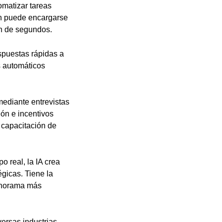
tomatizar tareas
ién puede encargarse
ón de segundos.
espuestas rápidas a
s automáticos
mediante entrevistas
ión e incentivos
 capacitación de
o real, la IA crea
égicas. Tiene la
panorama más
ersas industrias,