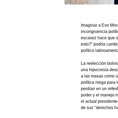
Imaginar a Evo Mora
incongruencia polít
escasez hace que o
esto?” podría cambi
político latinoameri
La reelección bolivi
una hipocresía desc
a las masas como un
política niega para 
perdían en un refer
poder y el manejo m
el actual president
de sus "derechos h