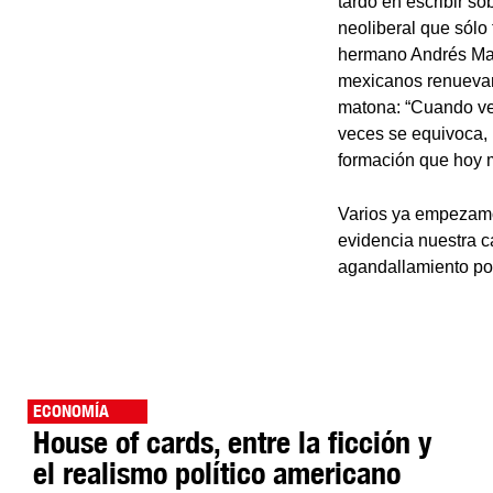
tardó en escribir so
neoliberal que sólo 
hermano Andrés Man
mexicanos renuevan
matona: “Cuando vea
veces se equivoca, 
formación que hoy 
Varios ya empezamos
evidencia nuestra c
agandallamiento po
ECONOMÍA
House of cards, entre la ficción y
el realismo político americano