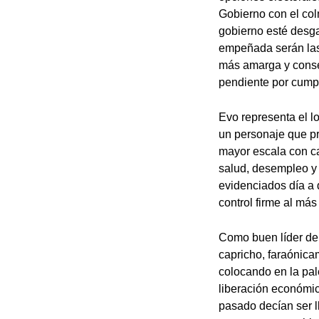
Gobierno con el col
gobierno esté desga
empeñada serán last
más amarga y conse
pendiente por cumpl
Evo representa el lo
un personaje que pr
mayor escala con ca
salud, desempleo y
evidenciados día a 
control firme al más
Como buen líder de 
capricho, faraónica
colocando en la pale
liberación económic
pasado decían ser l