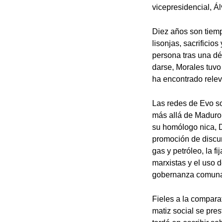
vicepresidencial, Á
Diez años son tiemp
lisonjas, sacrifici
persona tras una dé
darse, Morales tuvo
ha encontrado relevo
Las redes de Evo so
más allá de Maduro 
su homólogo nica, D
promoción de discurs
gas y petróleo, la f
marxistas y el uso 
gobernanza comunal
Fieles a la comparat
matiz social se pre