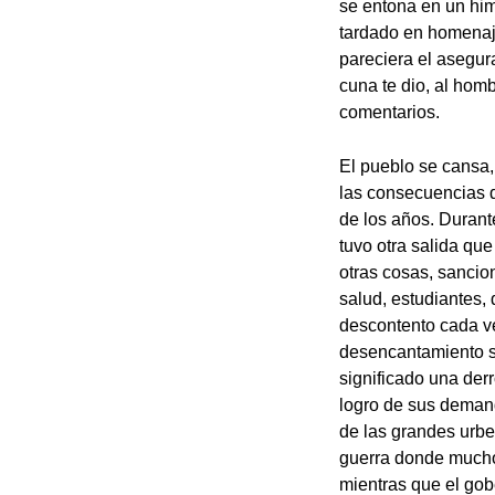
se entona en un him
tardado en homenaje
pareciera el asegura
cuna te dio, al homb
comentarios.
El pueblo se cansa,
las consecuencias d
de los años. Durant
tuvo otra salida qu
otras cosas, sancio
salud, estudiantes,
descontento cada ve
desencantamiento so
significado una der
logro de sus deman
de las grandes urbe
guerra donde muchos
mientras que el go