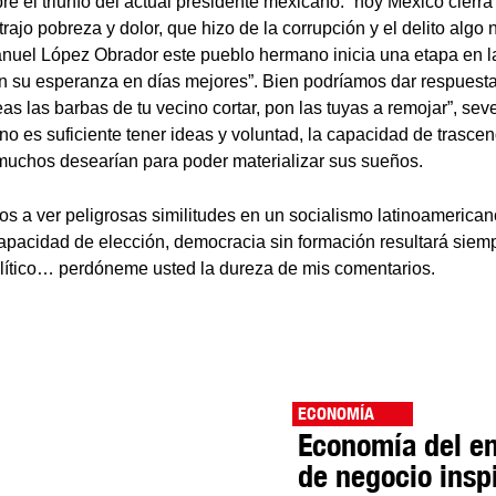
bre el triunfo del actual presidente mexicano: “hoy México cierr
trajo pobreza y dolor, que hizo de la corrupción y el delito algo 
uel López Obrador este pueblo hermano inicia una etapa en l
 su esperanza en días mejores”. Bien podríamos dar respuesta 
s las barbas de tu vecino cortar, pon las tuyas a remojar”, sev
no es suficiente tener ideas y voluntad, la capacidad de trasce
muchos desearían para poder materializar sus sueños.
 a ver peligrosas similitudes en un socialismo latinoamerica
apacidad de elección, democracia sin formación resultará siem
lítico… perdóneme usted la dureza de mis comentarios.
ECONOMÍA
Economía del e
de negocio insp