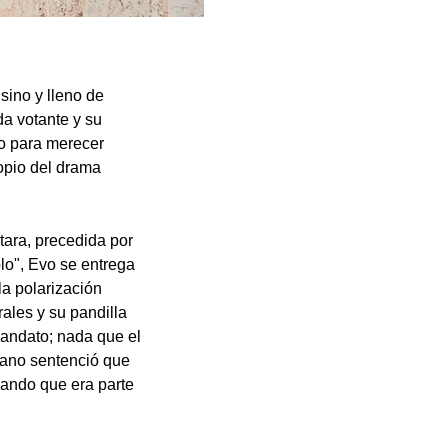
sino y lleno de
da votante y su
o para merecer
opio del drama
tara, precedida por
lo", Evo se entrega
la polarización
rales y su pandilla
mandato; nada que el
viano sentenció que
gando que era parte