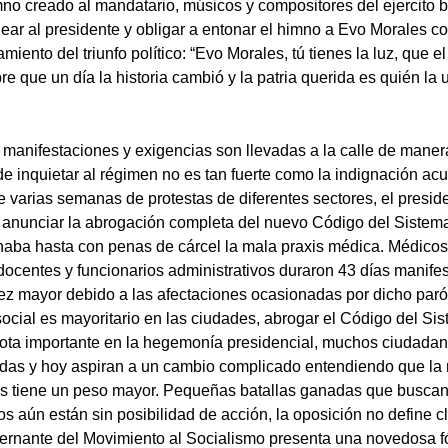
no creado al mandatario, músicos y compositores del ejercito b
ar al presidente y obligar a entonar el himno a Evo Morales co
miento del triunfo político: “Evo Morales, tú tienes la luz, que e
re que un día la historia cambió y la patria querida es quién la 
 manifestaciones y exigencias son llevadas a la calle de maner
e inquietar al régimen no es tan fuerte como la indignación a
e varias semanas de protestas de diferentes sectores, el presi
e anunciar la abrogación completa del nuevo Código del Sistem
naba hasta con penas de cárcel la mala praxis médica. Médicos
 docentes y funcionarios administrativos duraron 43 días manif
z mayor debido a las afectaciones ocasionadas por dicho paró
cial es mayoritario en las ciudades, abrogar el Código del Si
rota importante en la hegemonía presidencial, muchos ciudadan
das y hoy aspiran a un cambio complicado entendiendo que la 
s tiene un peso mayor. Pequeñas batallas ganadas que buscan 
 aún están sin posibilidad de acción, la oposición no define 
bernante del Movimiento al Socialismo presenta una novedosa 