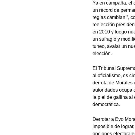
Ya en campaña, el d
un récord de permane
reglas cambian!”, c
reelección presiden
en 2010 y luego nue
un sufragio y modif
tuneo, avalar un nu
elección.
El Tribunal Supremo
al oficialismo, es 
derrota de Morales 
autoridades ocupa 
la piel de gallina 
democrática.
Derrotar a Evo Mora
imposible de lograr,
opciones electorale