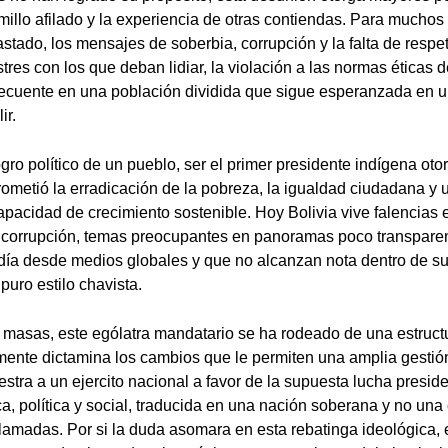
millo afilado y la experiencia de otras contiendas. Para muchos
stado, los mensajes de soberbia, corrupción y la falta de respet
res con los que deban lidiar, la violación a las normas éticas d
cuente en una población dividida que sigue esperanzada en 
ir.
gro político de un pueblo, ser el primer presidente indígena oto
ometió la erradicación de la pobreza, la igualdad ciudadana y
pacidad de crecimiento sostenible. Hoy Bolivia vive falencias e
 corrupción, temas preocupantes en panoramas poco transpare
día desde medios globales y que no alcanzan nota dentro de sus
 puro estilo chavista.
masas, este ególatra mandatario se ha rodeado de una estructu
mente dictamina los cambios que le permiten una amplia gestión
stra a un ejercito nacional a favor de la supuesta lucha preside
a, política y social, traducida en una nación soberana y no una
lamadas. Por si la duda asomara en esta rebatinga ideológica, 