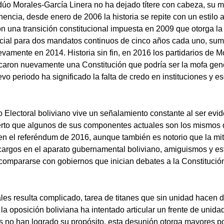
úo Morales-García Linera no ha dejado títere con cabeza, su 
ncia, desde enero de 2006 la historia se repite con un estilo a 
on una transición constitucional impuesta en 2009 que otorga la
cial para dos mandatos continuos de cinco años cada uno, sum
vamente en 2014. Historia sin fin, en 2016 los partidarios de 
icaron nuevamente una Constitución que podría ser la mofa gene
evo periodo ha significado la falta de credo en instituciones y 
 Electoral boliviano vive un señalamiento constante al ser evid
cierto que algunos de sus componentes actuales son los mismos
en el referéndum de 2016, aunque también es notorio que la mit
cargos en el aparato gubernamental boliviano, amiguismos y es
al compararse con gobiernos que inician debates a la Constituci
les resulta complicado, tarea de titanes que sin unidad hacen d
 la oposición boliviana ha intentado articular un frente de unida
s no han logrado su propósito, esta desunión otorga mayores po