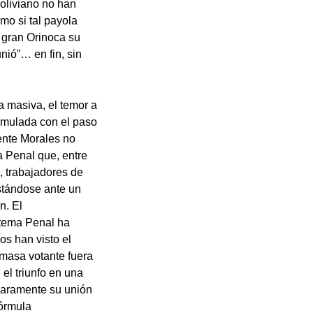
oliviano no han
mo si tal payola
l gran Orinoca su
unió”… en fin, sin
a masiva, el temor a
cumulada con el paso
dente Morales no
a Penal que, entre
, trabajadores de
estándose ante un
n. El
stema Penal ha
os han visto el
masa votante fuera
el triunfo en una
claramente su unión
fórmula