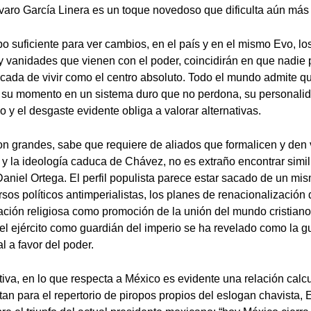
lvaro García Linera es un toque novedoso que dificulta aún más 
o suficiente para ver cambios, en el país y en el mismo Evo, l
os y vanidades que vienen con el poder, coincidirán en que nadi
cada de vivir como el centro absoluto. Todo el mundo admite q
 su momento en un sistema duro que no perdona, su personalid
 y el desgaste evidente obliga a valorar alternativas.
n grandes, sabe que requiere de aliados que formalicen y den 
y la ideología caduca de Chávez, no es extraño encontrar simi
aniel Ortega. El perfil populista parece estar sacado de un mi
os políticos antimperialistas, los planes de renacionalización 
ijación religiosa como promoción de la unión del mundo cristiano
del ejército como guardián del imperio se ha revelado como la gu
 a favor del poder.
iva, en lo que respecta a México es evidente una relación calcu
stan para el repertorio de piropos propios del eslogan chavista,