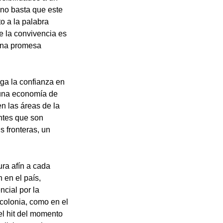
 no basta que este
o a la palabra
e la convivencia es
una promesa
rga la confianza en
 una economía de
n las áreas de la
ntes que son
 fronteras, un
ra afín a cada
 en el país,
ncial por la
 colonia, como en el
el hit del momento