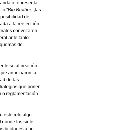
mandato representa
lo “
Big Brother
, ¡las
 posibilidad de
ada a la reelección
Morales convocaron
ral ante tanto
esquemas de
ente su alineación
 que anunciaron la
ad de las
trategias que ponen
ón o reglamentación
e este reto algo
d donde las siete
sibilidades a un