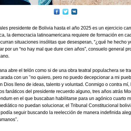
les presidente de Bolivia hasta el año 2025 es un ejercicio can
ica, la democracia latinoamericana requiere de formación en ca
curran situaciones insólitas que desesperan, “¿qué he hecho y
ar por un “no hay mal que dure cien años”, consuelo general pr
cano.
ana abre el telón como si de una obra teatral populachera se tra
arada con un "no quiero, pero no puedo decepcionar a mi pueb
 Dios lleno de ideas, talento y voluntad. Conmigo o contra mí, 
los fanáticos del presidente recuerdo alguno, tres años atrás Mo
éndum en el que buscaban habilitarse para un agónico cuarto 
ediático no puedan solucionar, el Tribunal Constitucional boli
e podía seguir buscando la reelección de manera indefinida ale
umanos".