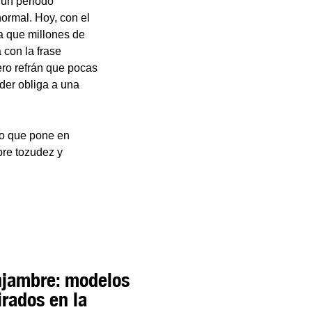
a un periodo
normal. Hoy, con el
a que millones de
con la frase
ero refrán que pocas
nder obliga a una
no que pone en
pre tozudez y
njambre: modelos
irados en la