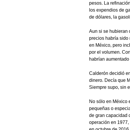
pesos. La refinació
los expendios de gas
de dólares, la gaso
Aun si se hubieran 
precios habría sido
en México, pero in
por el volumen. Con
habrían aumentado y
Calderón decidió em
dinero. Decía que Mé
Siempre supo, sin em
No sólo en México e
pequeñas o especial
de gran capacidad c
operación en 1977, 
en octubre de 2016 