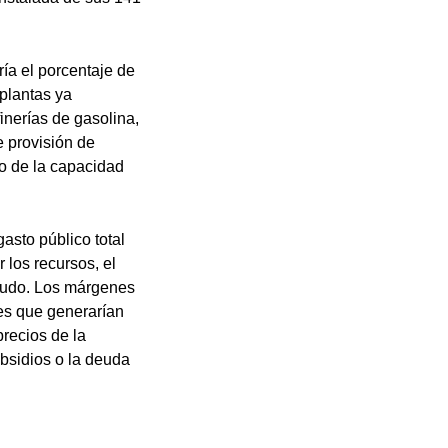
ría el porcentaje de
plantas ya
inerías de gasolina,
 provisión de
to de la capacidad
asto público total
 los recursos, el
 crudo. Los márgenes
 es que generarían
recios de la
ubsidios o la deuda