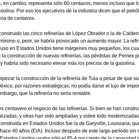
n, en cambio, representa sólo 60 centavos, menos incluso que l
olina. Por eso los ejecutivos de la industria dicen que el petr
lina de centavos.
construido las cinco refinerías de López Obrador o la de Calderó
 mínimo o, peor, se habría provocado un aumento mayor. La refi
cluso en Estados Unidos tiene márgenes muy pequeños, los cu
 la construcción de nuevas refinerías, las pérdidas de Pemex 
 habría sido necesario elevar más los precios de la gasolina.
pezar la construcción de la refinería de Tula a pesar de que s
xico, por razones estratégicas, no podía darse el lujo de impor
bargo, que la refinería no sería rentable.
s centavero el negocio de las refinerías. Si bien se han constr
izadas, y otras han sido ampliadas y sobre todo modernizadas, 
onstruida en Estados Unidos fue la de Garyville, Louisiana, qu
hace 40 años (EIA). Incluso después de este largo período sin n
Estados Unidos usaba sólo el 85.4 por ciento de la capacidad 