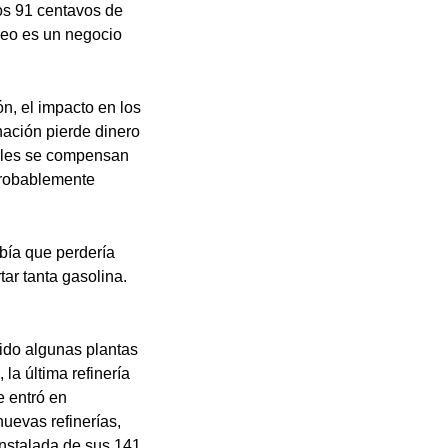
os 91 centavos de
óleo es un negocio
n, el impacto en los
nación pierde dinero
ales se compensan
probablemente
abía que perdería
tar tanta gasolina.
uido algunas plantas
la última refinería
e entró en
uevas refinerías,
instalada de sus 141