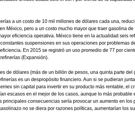
nerías a un costo de 10 mil millones de dólares cada una, reduci
en México, pero a un costo mucho mayor que traer gasolina de 
yor eficiencia operativa. México tiene en la actualidad seis ref
n constantes suspensiones en sus operaciones por problemas de
eficiencia. En 2015 se registró un uso promedio de 77 por cien
refinerías (Expansión).
es de dólares (más de un billón de pesos, una quinta parte del g
efinerías es un despropósito financiero. Aun si se pudieran juntar
Pemex sin capital para invertir en su producto más rentable, el
erían escasos en el mejor de los casos, aunque lo más probable
s principales consecuencias sería provocar un aumento en los p
gasolinazo no se diera por razones políticas, aumentarían los s