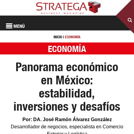
MENÚ
INICIO
|
ECONOMÍA
ECONOMÍA
Panorama económico
en México:
estabilidad,
inversiones y desafíos
Por: DA. José Ramón Álvarez González
Desarrollador de negocios, especialista en Comercio
Exterior y Logística