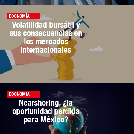
ECONOMÍA
Volatilidad bursátil y
sus consecuencias en
los mercados
internacionales
ECONOMÍA
Nearshoring, ¿la
oportunidad perdida
para México?