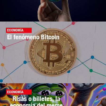
ECONOMÍA
El fenómeno Bitcoin
ECONOMÍA
Risas o billetes, la
economía del meme