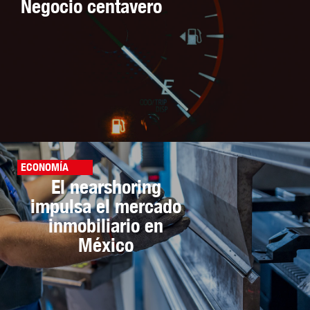
Negocio centavero
ECONOMÍA
El nearshoring
impulsa el mercado
inmobiliario en
México