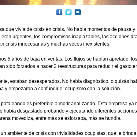
a que vivía de crisis en crisis. No había momentos de pausa y l
s eran urgentes, los compromisos inaplazables, las acciones dr
n crisis innecesarias y muchas veces inexistentes.
os 5 años de baja en ventas. Los flujos se habían apretado, lo
an sido forzados a hacer 2 reestructuras para reducir el gasto e
ente, estaban desesperados. No había diagnóstico, o quizás h
a y empezaron a confundir el ocupismo con la solución.
 pataleando es preferible a morir analizando. Esta empresa ya 
e había desgastado probando y ejecutando diferentes acciones
arena movediza, entre más se esforzaba, más se hundía.
un ambiente de crisis con trivialidades ocupistas, que le brin