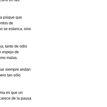
la psique que
entos de
no se estanca, sino
a, tanto de odio
n espejo de
omo malas.
que siempre andan
ero tan sólo
lema es que un
 carece de la pausa