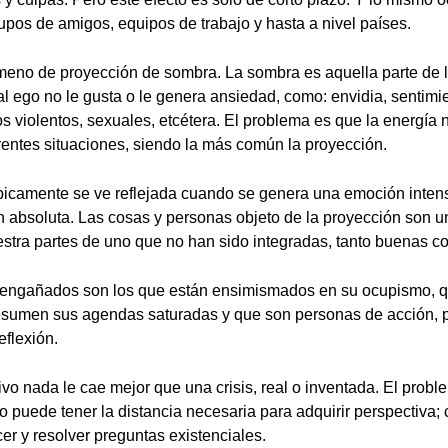
rupos de amigos, equipos de trabajo y hasta a nivel países.
meno de proyección de sombra. La sombra es aquella parte de 
al ego no le gusta o le genera ansiedad, como: envidia, sentimi
os violentos, sexuales, etcétera. El problema es que la energía 
entes situaciones, siendo la más común la proyección.
picamente se ve reflejada cuando se genera una emoción intens
 absoluta. Las cosas y personas objeto de la proyección son u
stra partes de uno que no han sido integradas, tanto buenas c
 engañados son los que están ensimismados en su ocupismo, 
resumen sus agendas saturadas y que son personas de acción, p
reflexión.
tivo nada le cae mejor que una crisis, real o inventada. El prob
no puede tener la distancia necesaria para adquirir perspectiva;
er y resolver preguntas existenciales.