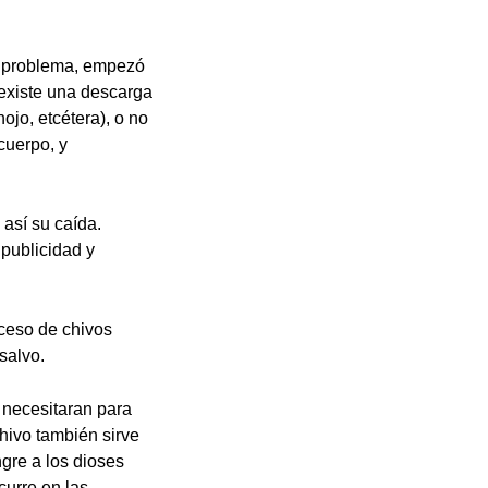
el problema, empezó
 existe una descarga
ojo, etcétera), o no
cuerpo, y
así su caída.
 publicidad y
oceso de chivos
salvo.
o necesitaran para
chivo también sirve
ngre a los dioses
curre en las