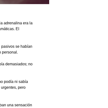
a adrenalina era la
amáticas. El
s pasivos se habían
n personal.
abía demasiados; no
no podía ni sabía
 urgentes, pero
daban una sensación