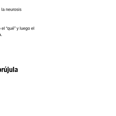
, la neurosis
el “qué” y luego el
a.
brújula