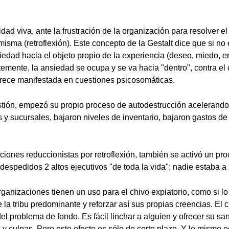
dad viva, ante la frustración de la organización para resolver 
misma (retroflexión). Este concepto de la Gestalt dice que si no
edad hacia el objeto propio de la experiencia (deseo, miedo, en
temente, la ansiedad se ocupa y se va hacia "dentro", contra el 
rece manifestada en cuestiones psicosomáticas.
ión, empezó su propio proceso de autodestrucción acelerando 
y sucursales, bajaron niveles de inventario, bajaron gastos de
cciones reduccionistas por retroflexión, también se activó un pr
despedidos 2 altos ejecutivos "de toda la vida"; nadie estaba a 
rganizaciones tienen un uso para el chivo expiatorio, como si l
 la tribu predominante y reforzar así sus propias creencias. El 
el problema de fondo. Es fácil linchar a alguien y ofrecer su sa
y culpas. Pero este efecto es sólo de corto plazo. Y lo mismo o