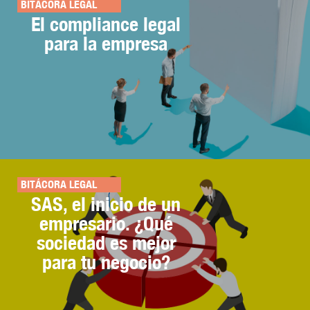
BITÁCORA LEGAL
El compliance legal
para la empresa
BITÁCORA LEGAL
SAS, el inicio de un
empresario. ¿Qué
sociedad es mejor
para tu negocio?