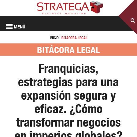
MENÚ
INICIO
|
BITÁCORA LEGAL
BITÁCORA LEGAL
Franquicias,
estrategias para una
expansión segura y
eficaz. ¿Cómo
transformar negocios
en imperios globales?