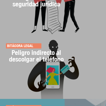
seguridad jurídica
BITÁCORA LEGAL
Peligro indirecto al
descolgar el teléfono