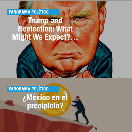
PANORAMA POLÍTICO
Trump and
Reelection: What
Might We Expect?…
PANORAMA POLÍTICO
¿México en el
precipicio?