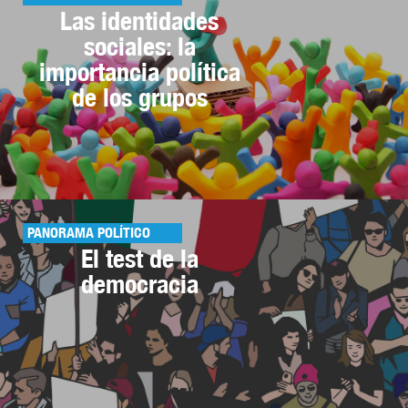
Las identidades
sociales: la
importancia política
de los grupos
PANORAMA POLÍTICO
El test de la
democracia