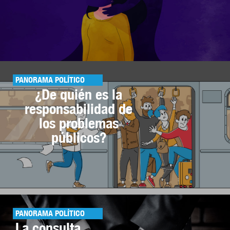
PANORAMA POLÍTICO
¿De quién es la
responsabilidad de
los problemas
públicos?
PANORAMA POLÍTICO
La consulta