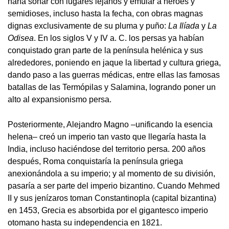
haría soñar con lugares lejanos y emular a héroes y
semidioses, incluso hasta la fecha, con obras magnas
dignas exclusivamente de su pluma y puño:
La Ilíada
y
La
Odisea
. En los siglos V y IV a. C. los persas ya habían
conquistado gran parte de la península helénica y sus
alrededores, poniendo en jaque la libertad y cultura griega,
dando paso a las guerras médicas, entre ellas las famosas
batallas de las Termópilas y Salamina, logrando poner un
alto al expansionismo persa.
Posteriormente, Alejandro Magno –unificando la esencia
helena– creó un imperio tan vasto que llegaría hasta la
India, incluso haciéndose del territorio persa. 200 años
después, Roma conquistaría la península griega
anexionándola a su imperio; y al momento de su división,
pasaría a ser parte del imperio bizantino. Cuando Mehmed
II y sus jenízaros toman Constantinopla (capital bizantina)
en 1453, Grecia es absorbida por el gigantesco imperio
otomano hasta su independencia en 1821.