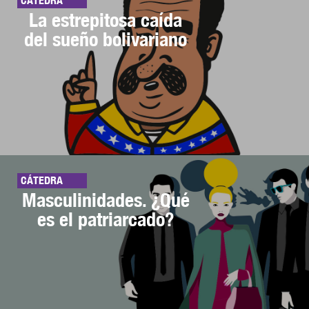
CÁTEDRA
La estrepitosa caída
del sueño bolivariano
CÁTEDRA
Masculinidades. ¿Qué
es el patriarcado?