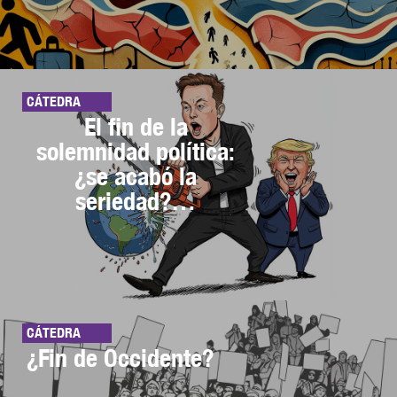
CÁTEDRA
El fin de la
solemnidad política:
¿se acabó la
seriedad?…
CÁTEDRA
¿Fin de Occidente?