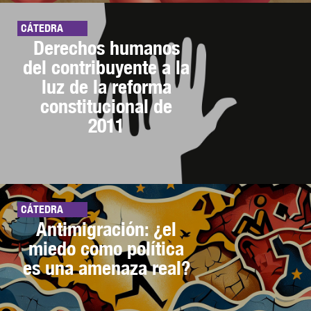
CÁTEDRA
Derechos humanos
del contribuyente a la
luz de la reforma
constitucional de
2011
CÁTEDRA
Antimigración: ¿el
miedo como política
es una amenaza real?