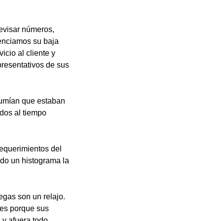
revisar números,
denciamos su baja
cio al cliente y
epresentativos de sus
esumían que estaban
idos al tiempo
requerimientos del
o un histograma la
egas son un relajo.
res porque sus
 y afuera todo