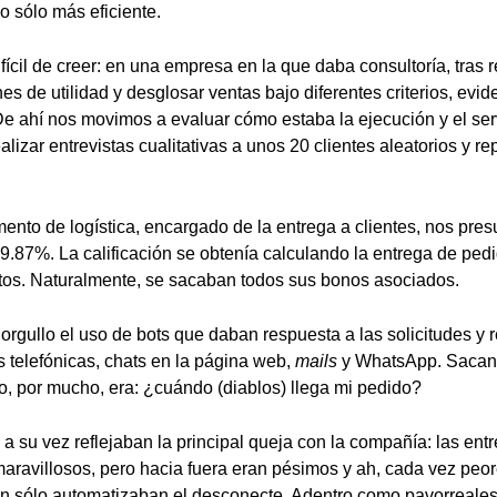
no sólo más eficiente.
fícil de creer: en una empresa en la que daba consultoría, tras 
es de utilidad y desglosar ventas bajo diferentes criterios, evi
De ahí nos movimos a evaluar cómo estaba la ejecución y el servi
lizar entrevistas cualitativas a unos 20 clientes aleatorios y r
amento de logística, encargado de la entrega a clientes, nos pr
99.87%. La calificación se obtenía calculando la entrega de ped
tos. Naturalmente, se sacaban todos sus bonos asociados.
rgullo el uso de bots que daban respuesta a las solicitudes y 
s telefónicas, chats en la página web,
mails
y WhatsApp. Sacand
o, por mucho, era: ¿cuándo (diablos) llega mi pedido?
a su vez reflejaban la principal queja con la compañía: las entr
aravillosos, pero hacia fuera eran pésimos y ah, cada vez peo
n sólo automatizaban el desconecte. Adentro como pavorreales