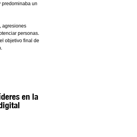
 y predominaba un
, agresiones
otenciar personas.
l objetivo final de
n.
íderes en la
igital