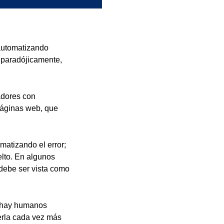
 automatizando
o, paradójicamente,
adores con
páginas web, que
matizando el error;
elto. En algunos
 debe ser vista como
i hay humanos
erla cada vez más