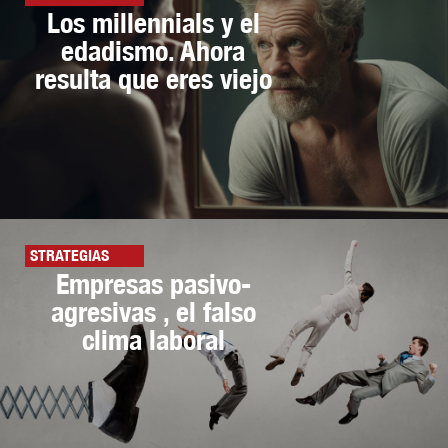
Los millennials y el
edadismo. Ahora
resulta que eres viejo
STRATEGIAS
Empresas pasivo-
agresivas , el falso
clima laboral