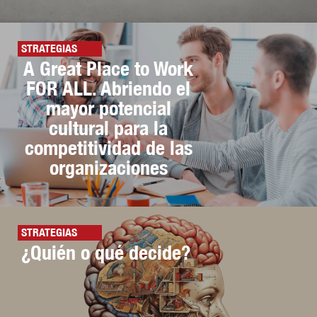
STRATEGIAS
A Great Place to Work
FOR ALL. Abriendo el
mayor potencial
cultural para la
competitividad de las
organizaciones
STRATEGIAS
¿Quién o qué decide?