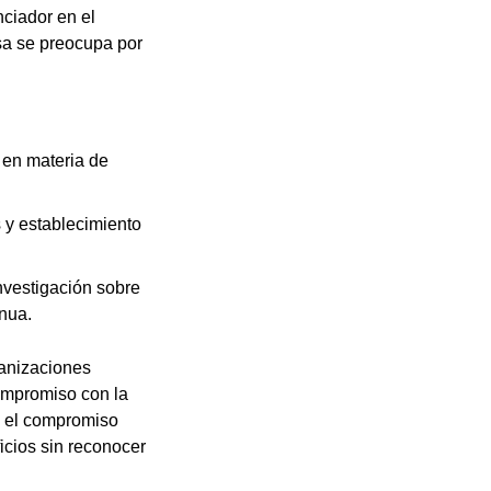
nciador en el
sa se preocupa por
 en materia de
s y establecimiento
nvestigación sobre
nua.
ganizaciones
ompromiso con la
n el compromiso
cios sin reconocer