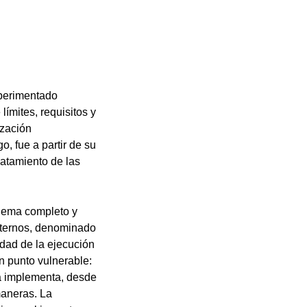
xperimentado
límites, requisitos y
ización
, fue a partir de su
atamiento de las
quema completo y
internos, denominado
dad de la ejecución
un punto vulnerable:
a implementa, desde
maneras. La