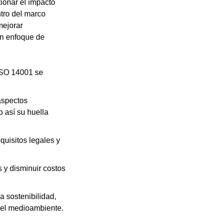
ionar el impacto
ntro del marco
mejorar
un enfoque de
ISO 14001 se
 aspectos
 así su huella
equisitos legales y
s y disminuir costos
a sostenibilidad,
del medioambiente.