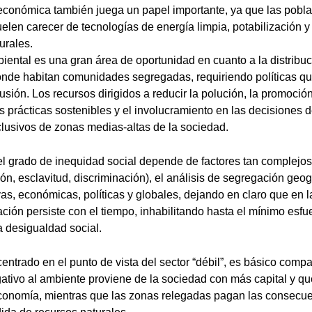
 económica también juega un papel importante, ya que las pobl
uelen carecer de tecnologías de energía limpia, potabilización
urales.
biental es una gran área de oportunidad en cuanto a la distribuc
nde habitan comunidades segregadas, requiriendo políticas q
usión. Los recursos dirigidos a reducir la polución, la promoció
s prácticas sostenibles y el involucramiento en las decisiones d
clusivos de zonas medias-altas de la sociedad.
l grado de inequidad social depende de factores tan complejo
ión, esclavitud, discriminación), el análisis de segregación geog
vas, económicas, políticas y globales, dejando en claro que en l
ación persiste con el tiempo, inhabilitando hasta el mínimo esfu
a desigualdad social.
ntrado en el punto de vista del sector “débil”, es básico compa
ativo al ambiente proviene de la sociedad con más capital y qu
economía, mientras que las zonas relegadas pagan las consecue