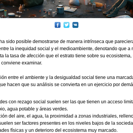
 ha sido posible demostrarse de manera intrínseca que pareciera
 entre la inequidad social y el medioambiente, denotando que a
 la tasa de afección que el estrato tiene sobre su ecosistema,
 conviene examinar.
ación entre el ambiente y la desigualdad social tiene una marc
 que hacen que su análisis se convierta en un ejercicio por dem
es con rezago social suelen ser las que tienen un acceso limi
io, agua potable y áreas verdes.
ón del aire, el agua, la proximidad a zonas industriales, relleno
suelen ser factores presentes en los niveles bajos de la socied
des físicas y un deterioro del ecosistema muy marcado.