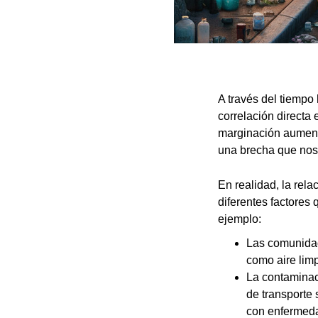
A través del tiempo
correlación directa
marginación aumenta
una brecha que nos
En realidad, la rel
diferentes factores
ejemplo:
Las comunidad
como aire limp
La contaminaci
de transporte 
con enfermeda