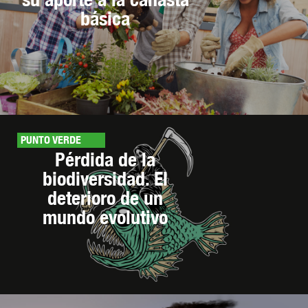
básica
PUNTO VERDE
Pérdida de la
biodiversidad. El
deterioro de un
mundo evolutivo