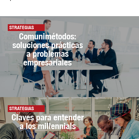
STRATEGIAS
Comunimétodos:
soluciones prácticas
a problemas
empresariales
STRATEGIAS
Claves para entender
a los millennials