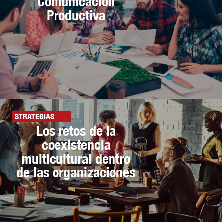
Comunicación
Productiva
STRATEGIAS
Los retos de la
coexistencia
multicultural dentro
de las organizaciones