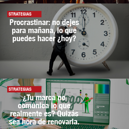
STRATEGIAS
Procrastinar: no dejes
para mañana, lo que
puedes hacer ¿hoy?
STRATEGIAS
¿Tu marca no
comunica lo que
realmente es? Quizás
sea hora de renovarla.