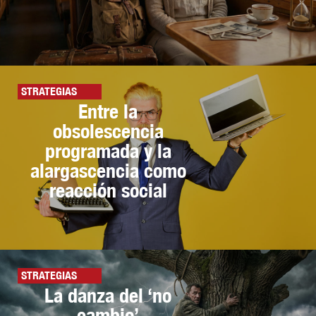
STRATEGIAS
Entre la
obsolescencia
programada y la
alargascencia como
reacción social
STRATEGIAS
La danza del ‘no
cambio’