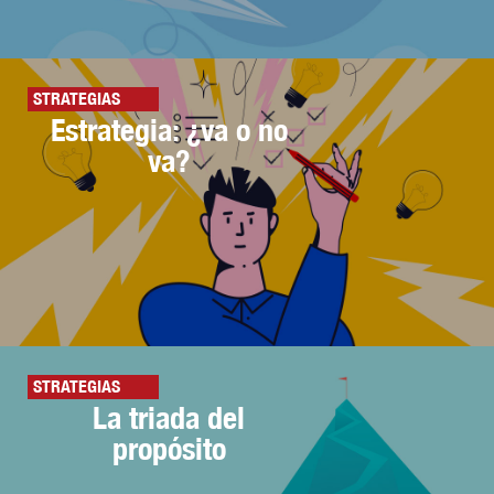
STRATEGIAS
Estrategia: ¿va o no
va?
STRATEGIAS
La triada del
propósito