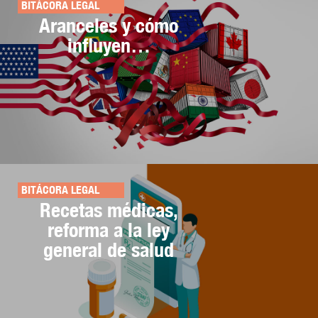
BITÁCORA LEGAL
Aranceles y cómo
influyen…
BITÁCORA LEGAL
Recetas médicas,
reforma a la ley
general de salud