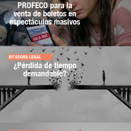
PROFECO para la
venta de boletos en
espectáculos masivos
BITÁCORA LEGAL
¿Pérdida de tiempo
demandable?