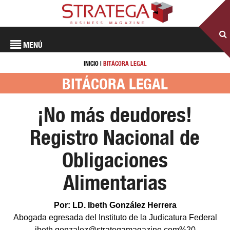
MENÚ
INICIO
|
BITÁCORA LEGAL
BITÁCORA LEGAL
¡No más deudores!
Registro Nacional de
Obligaciones
Alimentarias
Por: LD. Ibeth González Herrera
Abogada egresada del Instituto de la Judicatura Federal
ibeth.gonzalez@strategamagazine.com%20