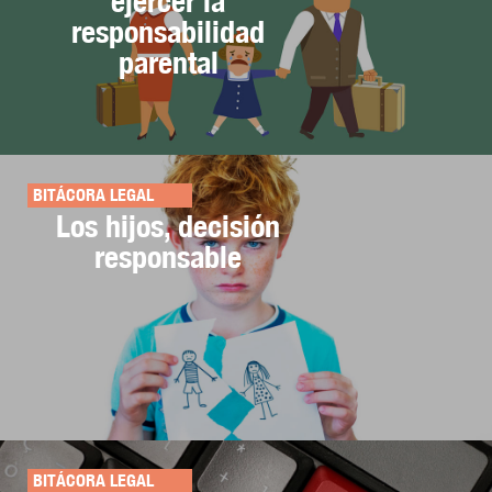
ejercer la
responsabilidad
parental
BITÁCORA LEGAL
Los hijos, decisión
responsable
BITÁCORA LEGAL