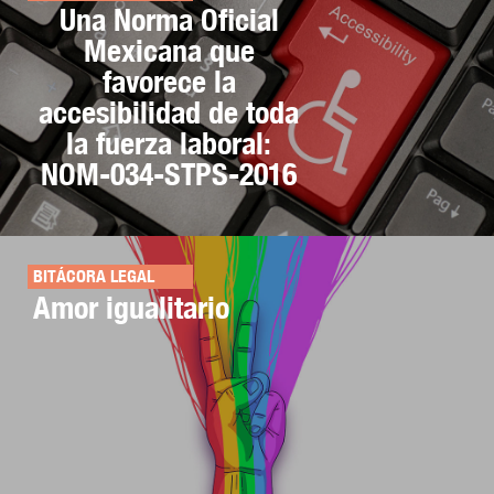
Una Norma Oficial
Mexicana que
favorece la
accesibilidad de toda
la fuerza laboral:
NOM-034-STPS-2016
BITÁCORA LEGAL
Amor igualitario