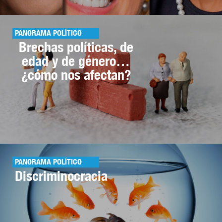
PANORAMA POLÍTICO
Brechas políticas, de
edad y de género…
¿cómo nos afectan?
PANORAMA POLÍTICO
Discriminocracia