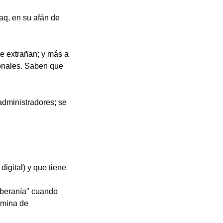
aq, en su afán de
se extrañan; y más a
ionales. Saben que
 administradores; se
igital) y que tiene
soberanía" cuando
nómina de