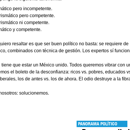
mático pero incompetente.
arismático pero competente.
rismático ni competente.
mático y competente.
quiero resaltar es que ser buen político no basta: se requiere d
gico, combinados con técnica de gestión. Los expertos sí funcion
, tiene que estar un México unido. Todos queremos vibrar con u
os el boleto de la desconfianza: ricos vs. pobres, educados v
berales, los de antes vs. los de ahora. El odio destruye a la fib
nosotros: solucionemos.
PANORAMA POLÍTICO