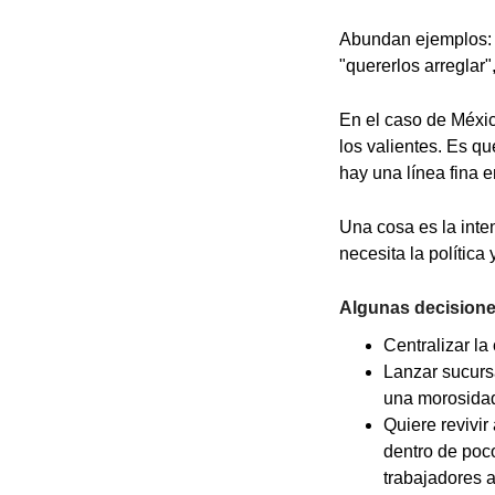
Abundan ejemplos: l
"quererlos arreglar
En el caso de Méxic
los valientes. Es q
hay una línea fina e
Una cosa es la inten
necesita la política 
Algunas decisione
Centralizar l
Lanzar sucursa
una morosidad
Quiere revivir
dentro de poco
trabajadores a