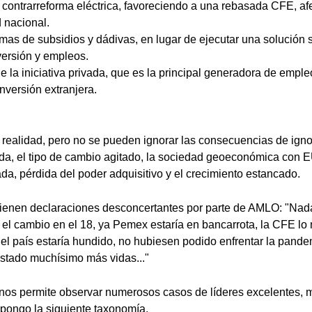
contrarreforma eléctrica, favoreciendo a una rebasada CFE, af
 nacional.
mas de subsidios y dádivas, en lugar de ejecutar una solución 
versión y empleos.
e la iniciativa privada, que es la principal generadora de empl
inversión extranjera.
 realidad, pero no se pueden ignorar las consecuencias de igno
ada, el tipo de cambio agitado, la sociedad geoeconómica con
ada, pérdida del poder adquisitivo y el crecimiento estancado.
vienen declaraciones desconcertantes por parte de AMLO: "Nad
el cambio en el 18, ya Pemex estaría en bancarrota, la CFE lo
: "el país estaría hundido, no hubiesen podido enfrentar la pand
stado muchísimo más vidas..."
 nos permite observar numerosos casos de líderes excelentes, m
opongo la siguiente taxonomía.