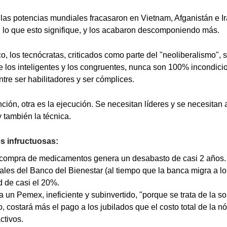
as potencias mundiales fracasaron en Vietnam, Afganistán e Ir
", lo que esto signifique, y los acabaron descomponiendo más.
o, los tecnócratas, criticados como parte del "neoliberalismo", 
ue los inteligentes y los congruentes, nunca son 100% incondic
ntre ser habilitadores y ser cómplices.
ción, otra es la ejecución. Se necesitan líderes y se necesitan
y también la técnica.
s infructuosas:
a compra de medicamentos genera un desabasto de casi 2 años.
les del Banco del Bienestar (al tiempo que la banca migra a lo d
 de casi el 20%.
 a un Pemex, ineficiente y subinvertido, "porque se trata de la 
, costará más el pago a los jubilados que el costo total de la 
ctivos.