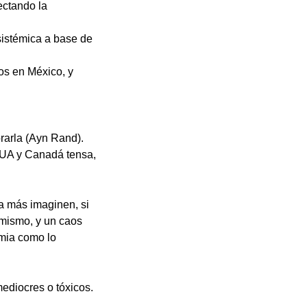
ectando la
sistémica a base de
eos en México, y
rarla (Ayn Rand).
 EUA y Canadá tensa,
a más imaginen, si
 mismo, y un caos
emia como lo
ediocres o tóxicos.