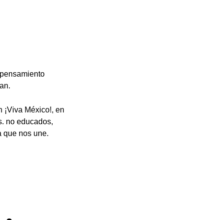
e pensamiento
an.
n ¡Viva México!, en
s. no educados,
ra que nos une.