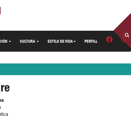
CIÓN
CULTURA
ESTILO DE VIDA
PERFILL
re
ba
n
lica