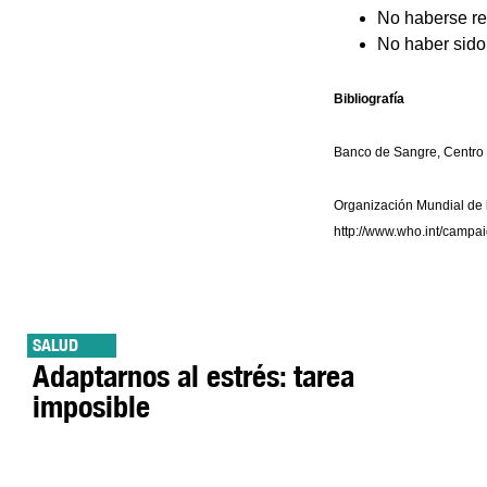
No haberse rea
No haber sido 
Bibliografía
Banco de Sangre, Centro N
Organización Mundial de 
http://www.who.int/campa
SALUD
Adaptarnos al estrés: tarea
imposible