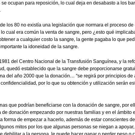
s se ocupan para reposición, lo cual deja en desabasto a los b
.
de los 80 no existía una legislación que normara el proceso d
r lo cual era común la venta de sangre, pero ¿esto qué implicab
 obtener a cualquier costo la sangre, la gente pagaba lo que ped
 importante la idoneidad de la sangre.
1981 del Centro Nacional de la Transfusión Sanguínea, y la re
d, quedó establecido que la sangre debe proporcionarse gratui
rma del año 2000 que la donación… “se regirá por principios de 
confidencialidad, por lo que su obtención y utilización serán est
nas que podrían beneficiarse con la donación de sangre, por el
a de donación empezando por nuestras familias y en el ámbito
 forma de empezar a hacerlo, además de estar conscientes de 
lgunos mitos por los que algunas personas se niegan a apoyar
e debilitar a la persona, le puede hacer ganar o perder peso o c