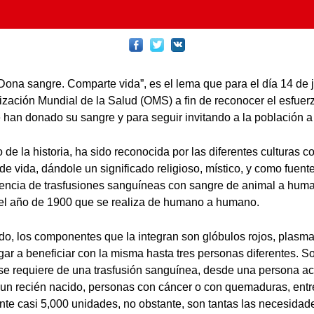
Dona sangre. Comparte vida”, es el lema que para el día 14 de 
ización Mundial de la Salud (OMS) a fin de reconocer el esfuer
han donado su sangre y para seguir invitando a la población a
o de la historia, ha sido reconocida por las diferentes culturas c
e vida, dándole un significado religioso, místico, y como fuent
videncia de trasfusiones sanguíneas con sangre de animal a huma
 el año de 1900 que se realiza de humano a humano.
ido, los componentes que la integran son glóbulos rojos, plasma
gar a beneficiar con la misma hasta tres personas diferentes. So
se requiere de una trasfusión sanguínea, desde una persona a
un recién nacido, personas con cáncer o con quemaduras, entr
nte casi 5,000 unidades, no obstante, son tantas las necesidad