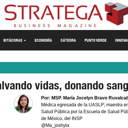
BITÁCORAS
ECONOMÍA
CÁTEDRA
PUNTO VERDE
INNOVA
alvando vidas, donando sang
Por: MSP. María Jocelyn Bravo Ruvalca
Médica egresada de la UASLP; maestra e
Salud Pública por la Escuela de Salud Púb
de México, del INSP
@Ma_joshyta