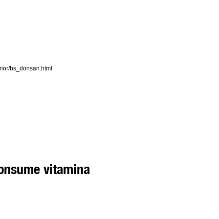
erior/bs_donsan.html
Consume vitamina