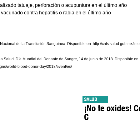
lizado tatuaje, perforación o acupuntura en el último año
vacunado contra hepatitis o rabia en el último año
acional de la Transfusión Sanguínea. Disponible en: http://cnts.salud.gob.mx/int
la Salud. Día Mundial del Donante de Sangre, 14 de junio de 2018. Disponible en:
igns/world-blood-donor-day/2018/event/es/
SALUD
¡No te oxides! 
C