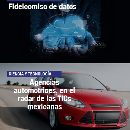
Fideicomiso de datos
CIENCIA Y TECNOLOGÍA
Agencias
automotrices, en el
radar de las TICs
mexicanas