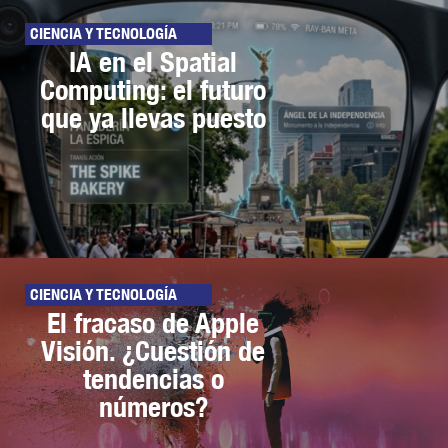
CIENCIA Y TECNOLOGÍA
IA en el Spatial
Computing: el futuro
que ya llevas puesto
CIENCIA Y TECNOLOGÍA
El fracaso de Apple
Visión. ¿Cuestión de
tendencias o
números?