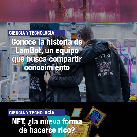
CIENCIA Y TECNOLOGÍA
Conoce la historia de
LamBot, un equipo
que busca compartir
conocimiento
CIENCIA Y TECNOLOGÍA
NFT, ¿la nueva forma
de hacerse rico?