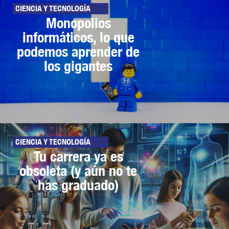
CIENCIA Y TECNOLOGÍA
Monopolios
informáticos, lo que
podemos aprender de
los gigantes
CIENCIA Y TECNOLOGÍA
Tu carrera ya es
obsoleta (y aún no te
has graduado)