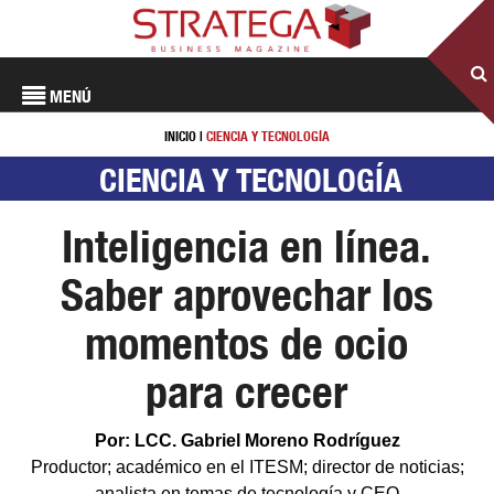
MENÚ
INICIO
|
CIENCIA Y TECNOLOGÍA
CIENCIA Y TECNOLOGÍA
Inteligencia en línea.
Saber aprovechar los
momentos de ocio
para crecer
Por: LCC. Gabriel Moreno Rodríguez
Productor; académico en el ITESM; director de noticias;
analista en temas de tecnología y CEO