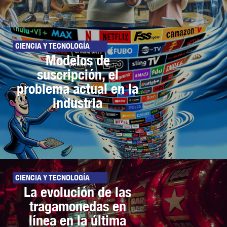
CIENCIA Y TECNOLOGÍA
Modelos de
suscripción, el
problema actual en la
industria
CIENCIA Y TECNOLOGÍA
La evolución de las
tragamonedas en
línea en la última