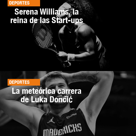
DEPORTES
Serena Williams, la
reina de las Start-ups
DEPORTES
La meteórica carrera
de Luka Dončić