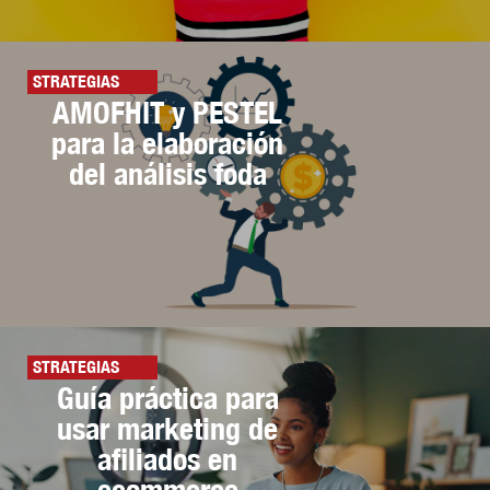
STRATEGIAS
AMOFHIT y PESTEL
para la elaboración
del análisis foda
STRATEGIAS
Guía práctica para
usar marketing de
afiliados en
ecommerce