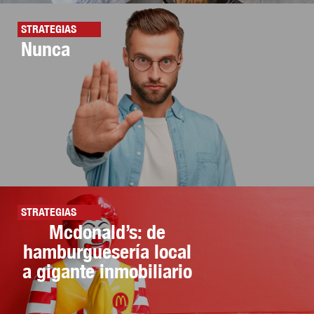
STRATEGIAS
Nunca
STRATEGIAS
Mcdonald’s: de
hamburguesería local
a gigante inmobiliario