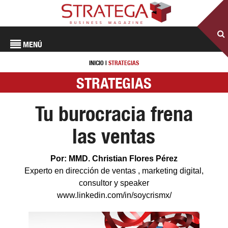
MENÚ
INICIO
|
STRATEGIAS
STRATEGIAS
Tu burocracia frena
las ventas
Por: MMD. Christian Flores Pérez
Experto en dirección de ventas , marketing digital,
consultor y speaker
www.linkedin.com/in/soycrismx/