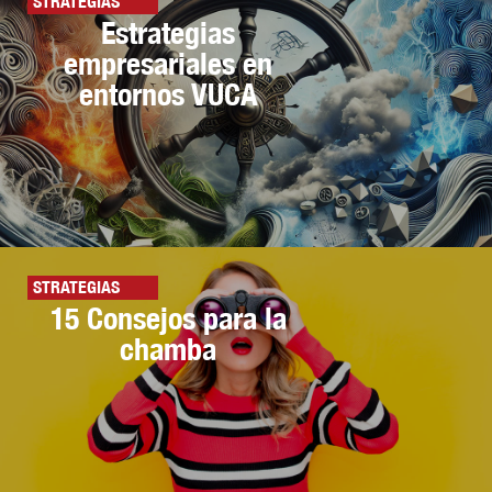
STRATEGIAS
Estrategias
empresariales en
entornos VUCA
STRATEGIAS
15 Consejos para la
chamba