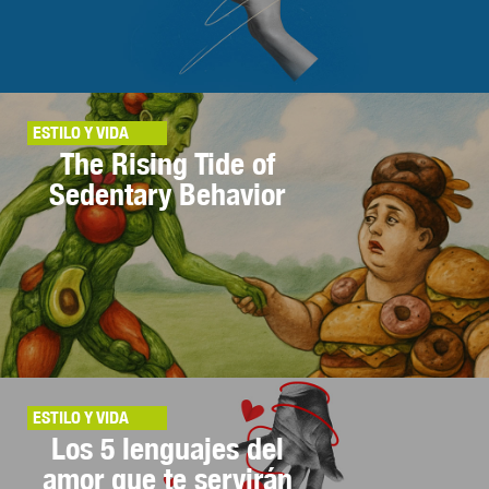
ESTILO Y VIDA
The Rising Tide of
Sedentary Behavior
ESTILO Y VIDA
Los 5 lenguajes del
amor que te servirán