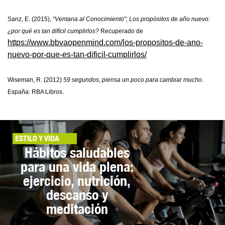
Sanz, E. (2015),
“Ventana al Conocimiento”; Los propósitos de año nuevo:
¿por qué es tan difícil cumplirlos?
Recuperado de
https://www.bbvaopenmind.com/los-propositos-de-ano-
nuevo-por-que-es-tan-dificil-cumplirlos/
Wiseman, R. (2012)
59 segundos, piensa un poco para cambiar mucho
.
España: RBA Libros.
ESTILO Y VIDA
Hábitos saludables
para una vida plena:
ejercicio, nutrición,
descanso y
meditación