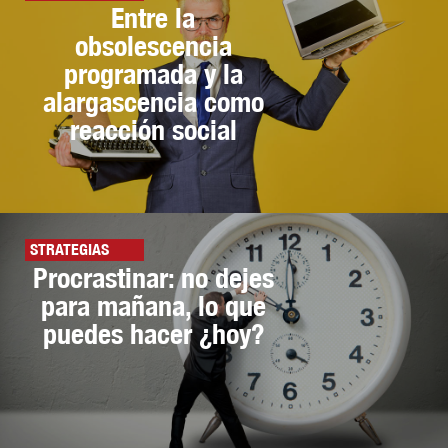
Entre la
obsolescencia
programada y la
alargascencia como
reacción social
STRATEGIAS
Procrastinar: no dejes
para mañana, lo que
puedes hacer ¿hoy?