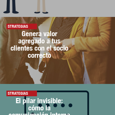
STRATEGIAS
Genera valor
agregado a tus
clientes con el socio
correcto
STRATEGIAS
El pilar invisible:
cómo la
comunicación interna