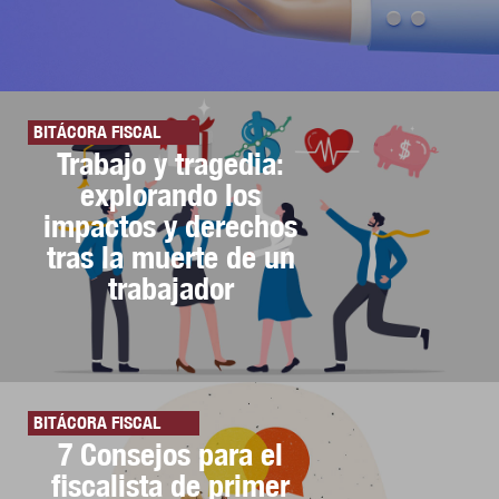
BITÁCORA FISCAL
Trabajo y tragedia:
explorando los
impactos y derechos
tras la muerte de un
trabajador
BITÁCORA FISCAL
7 Consejos para el
fiscalista de primer