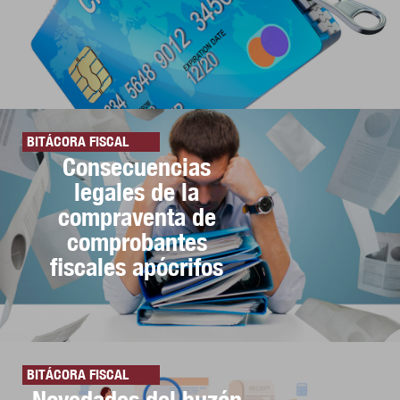
BITÁCORA FISCAL
Consecuencias
legales de la
compraventa de
comprobantes
fiscales apócrifos
BITÁCORA FISCAL
Novedades del buzón