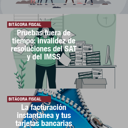
BITÁCORA FISCAL
Pruebas fuera de
tiempo: invalidez de
resoluciones del SAT
y del IMSS
BITÁCORA FISCAL
La facturación
instantánea y tus
tarjetas bancarias