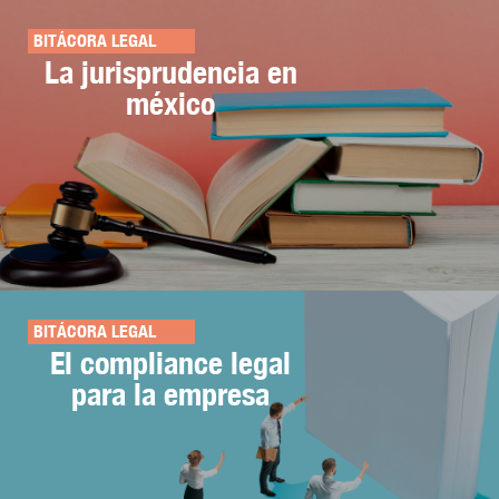
BITÁCORA LEGAL
La jurisprudencia en
méxico
BITÁCORA LEGAL
El compliance legal
para la empresa