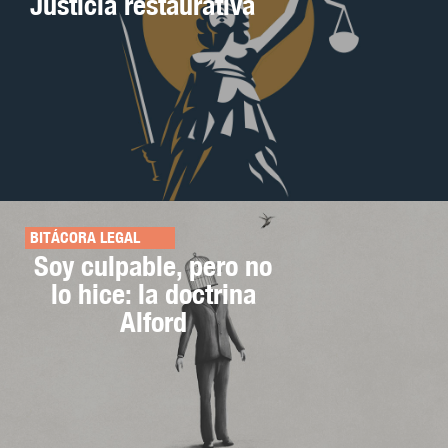
Justicia restaurativa
BITÁCORA LEGAL
Soy culpable, pero no
lo hice: la doctrina
Alford