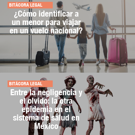
BITÁCORA LEGAL
¿Cómo identificar a
un menor para viajar
en un vuelo nacional?
BITÁCORA LEGAL
Entre la negligencia y
el olvido: la otra
epidemia en el
sistema de salud en
México