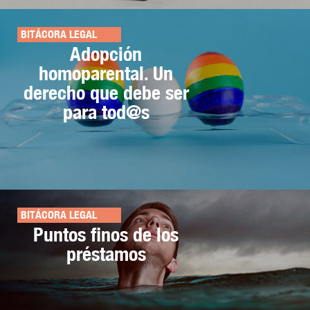
BITÁCORA LEGAL
Adopción
homoparental. Un
derecho que debe ser
para tod@s
BITÁCORA LEGAL
Puntos finos de los
préstamos