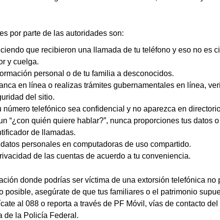
 por parte de las autoridades son:
iciendo que recibieron una llamada de tu teléfono y eso no es ci
or y cuelga.
nformación personal o de tu familia a desconocidos.
 banca en línea o realizas trámites gubernamentales en línea, ver
uridad del sitio.
 número telefónico sea confidencial y no aparezca en directorio
n “¿con quién quiere hablar?”, nunca proporciones tus datos o 
ntificador de llamadas.
r datos personales en computadoras de uso compartido.
rivacidad de las cuentas de acuerdo a tu conveniencia.
uación donde podrías ser víctima de una extorsión telefónica no 
o posible, asegúrate de que tus familiares o el patrimonio sup
cate al 088 o reporta a través de PF Móvil, vías de contacto de
de la Policía Federal.