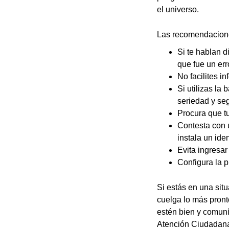
el universo.
Las recomendaciones
Si te hablan d
que fue un err
No facilites i
Si utilizas la
seriedad y seg
Procura que tu
Contesta con u
instala un ide
Evita ingresa
Configura la p
Si estás en una sit
cuelga lo más pront
estén bien y comuní
Atención Ciudadana 