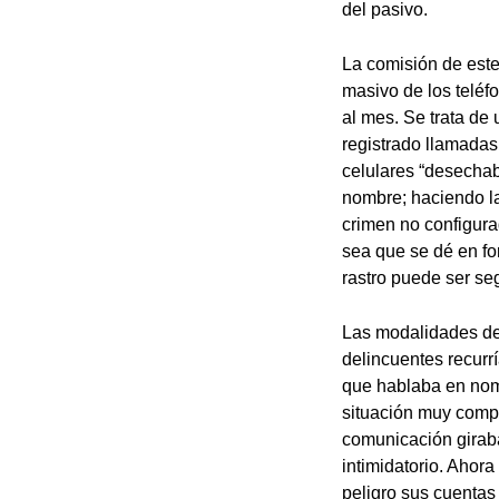
del pasivo.
La comisión de este
masivo de los teléf
al mes. Se trata de
registrado llamadas
celulares “desechab
nombre; haciendo la
crimen no configura
sea que se dé en fo
rastro puede ser se
Las modalidades de 
delincuentes recurr
que hablaba en nomb
situación muy compr
comunicación giraba
intimidatorio. Ahor
peligro sus cuentas