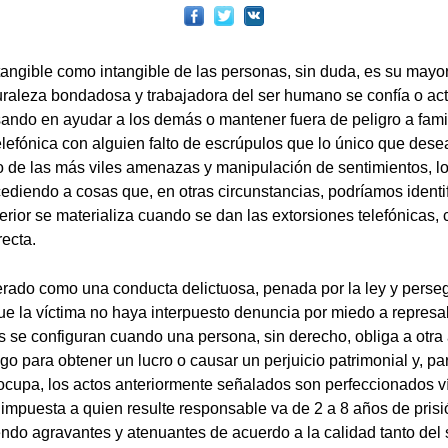
 tangible como intangible de las personas, sin duda, es su mayo
raleza bondadosa y trabajadora del ser humano se confía o ac
sando en ayudar a los demás o mantener fuera de peligro a famil
lefónica con alguien falto de escrúpulos que lo único que des
o de las más viles amenazas y manipulación de sentimientos, lo
ediendo a cosas que, en otras circunstancias, podríamos identif
terior se materializa cuando se dan las extorsiones telefónicas
recta.
rado como una conducta delictuosa, penada por la ley y persegu
que la víctima no haya interpuesto denuncia por miedo a represa
s se configuran cuando una persona, sin derecho, obliga a otra a
lgo para obtener un lucro o causar un perjuicio patrimonial y, pa
ocupa, los actos anteriormente señalados son perfeccionados ví
impuesta a quien resulte responsable va de 2 a 8 años de prisi
endo agravantes y atenuantes de acuerdo a la calidad tanto del 