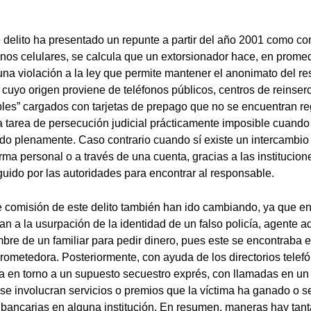
 delito ha presentado un repunte a partir del año 2001 como c
onos celulares, se calcula que un extorsionador hace, en promed
 una violación a la ley que permite mantener el anonimato del r
 cuyo origen proviene de teléfonos públicos, centros de reinserc
les” cargados con tarjetas de prepago que no se encuentran re
 tarea de persecución judicial prácticamente imposible cuando 
do plenamente. Caso contrario cuando sí existe un intercambio
rma personal o a través de una cuenta, gracias a las institucion
guido por las autoridades para encontrar al responsable.
comisión de este delito también han ido cambiando, ya que en 
ían a la usurpación de la identidad de un falso policía, agente 
re de un familiar para pedir dinero, pues este se encontraba e
ometedora. Posteriormente, con ayuda de los directorios telefó
 en torno a un supuesto secuestro exprés, con llamadas en un 
a se involucran servicios o premios que la víctima ha ganado o 
 bancarias en alguna institución. En resumen, maneras hay tan