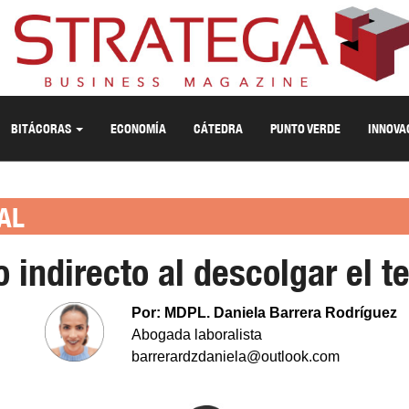
BITÁCORAS
ECONOMÍA
CÁTEDRA
PUNTO VERDE
INNOVA
AL
o indirecto al descolgar el t
Por: MDPL. Daniela Barrera Rodríguez
Abogada laboralista
barrerardzdaniela@outlook.com