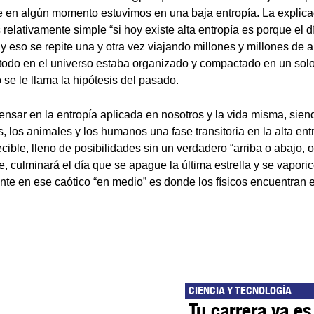
e en algún momento estuvimos en una baja entropía. La explic
elativamente simple “si hoy existe alta entropía es porque el d
 eso se repite una y otra vez viajando millones y millones de a
 todo en el universo estaba organizado y compactado en un solo
 se le llama la hipótesis del pasado.
nsar en la entropía aplicada en nosotros y la vida misma, siendo
s, los animales y los humanos una fase transitoria en la alta en
ible, lleno de posibilidades sin un verdadero “arriba o abajo, o
, culminará el día que se apague la última estrella y se vaporic
nte en ese caótico “en medio” es donde los físicos encuentran 
CIENCIA Y TECNOLOGÍA
Tu carrera ya es