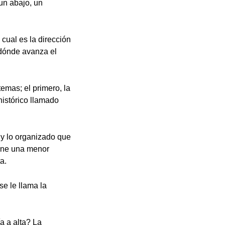
un abajo, un
 cual es la dirección
 dónde avanza el
emas; el primero, la
histórico llamado
o y lo organizado que
iene una menor
a.
se le llama la
a a alta? La