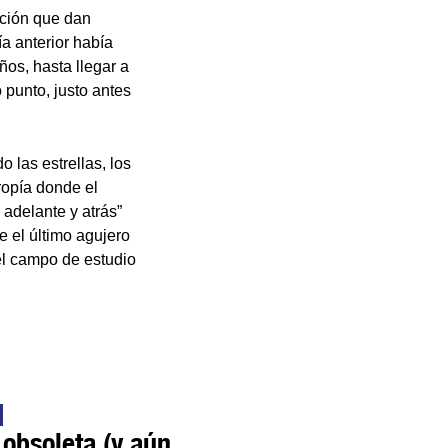
ación que dan
ía anterior había
ños, hasta llegar a
 punto, justo antes
 las estrellas, los
tropía donde el
 adelante y atrás”
e el último agujero
el campo de estudio
 obsoleta (y aún