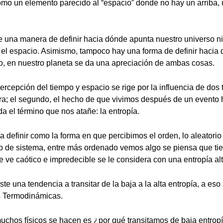
como un elemento parecido al “espacio” donde no hay un arriba, 
te una manera de definir hacia dónde apunta nuestro universo ni
 el espacio. Asimismo, tampoco hay una forma de definir hacia
o, en nuestro planeta se da una apreciación de ambas cosas.
rcepción del tiempo y espacio se rige por la influencia de dos t
erra; el segundo, el hecho de que vivimos después de un evento 
a el término que nos atañe: la entropía.
a definir como la forma en que percibimos el orden, lo aleatori
po de sistema, entre más ordenado vemos algo se piensa que t
e ve caótico e impredecible se le considera con una entropía alt
ste una tendencia a transitar de la baja a la alta entropía, a eso 
s Termodinámicas.
uchos físicos se hacen es ¿por qué transitamos de baja entropí