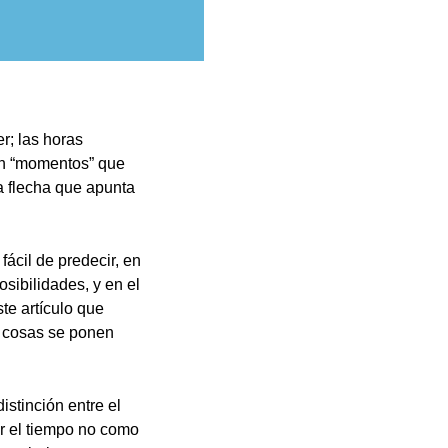
r; las horas
en “momentos” que
a flecha que apunta
ácil de predecir, en
osibilidades, y en el
te artículo que
s cosas se ponen
istinción entre el
ir el tiempo no como