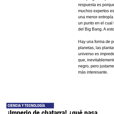
respuesta es porqu
muchos expertos es r
una menor entropía y
un punto en el cual
del Big Bang. A esto
Hay una forma de pe
planetas, las planta
universo es impredec
que, inevitablemente
negro, pero justame
más interesante.
CIENCIA Y TECNOLOGÍA
¡Imperio de chatarra! ¿qué pasa