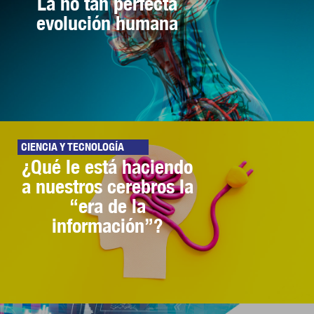
La no tan perfecta
evolución humana
CIENCIA Y TECNOLOGÍA
¿Qué le está haciendo
a nuestros cerebros la
“era de la
información”?