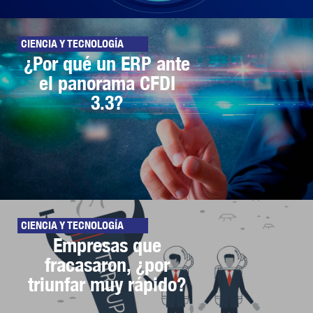
CIENCIA Y TECNOLOGÍA
¿Por qué un ERP ante
el panorama CFDI
3.3?
CIENCIA Y TECNOLOGÍA
Empresas que
fracasaron, ¿por
triunfar muy rápido?