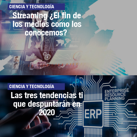
CIENCIA Y TECNOLOGÍA
Streaming ¿El fin de
los medios como los
conocemos?
CIENCIA Y TECNOLOGÍA
Las tres tendencias ti
que despuntarán en
2020