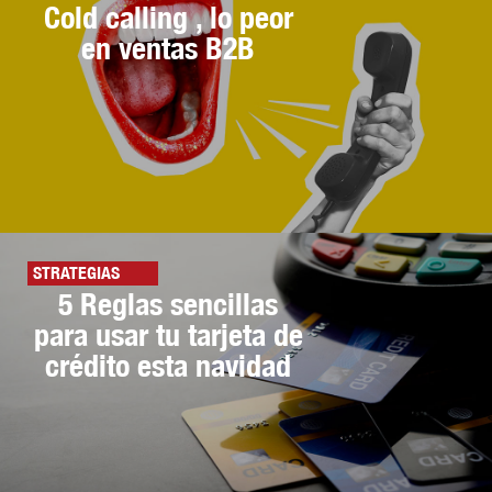
Cold calling , lo peor
en ventas B2B
STRATEGIAS
5 Reglas sencillas
para usar tu tarjeta de
crédito esta navidad