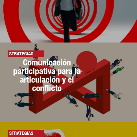
STRATEGIAS
Comunicación
participativa para la
articulación y el
conflicto
STRATEGIAS