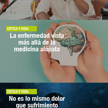
ESTILO Y VIDA
La enfermedad vista
más allá de la
medicina alópata
ESTILO Y VIDA
No es lo mismo dolor
que sufrimiento