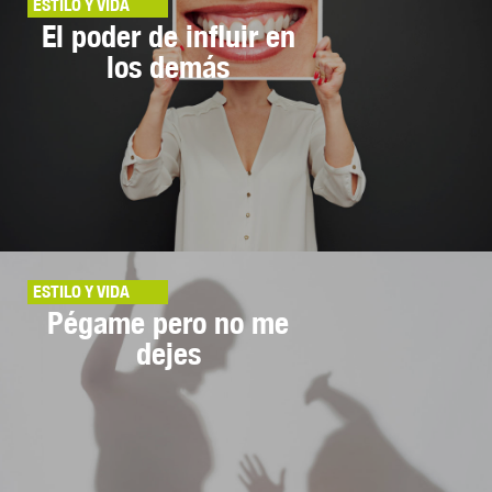
ESTILO Y VIDA
El poder de influir en
los demás
ESTILO Y VIDA
Pégame pero no me
dejes