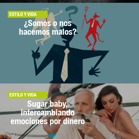
ESTILO Y VIDA
¿Somos o nos
hacemos malos?
ESTILO Y VIDA
Sugar baby,
intercambiando
emociones por dinero